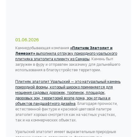
01.06.2026
Камнедобывающая компания
«Плитняк Златолит и
Лемезит»
выполнила отгрузку природного уральского
плитняка златолита клиенту из Самары
. Камень был
загружен в фуру и отправлен заказчику для дальнейшего
использования в благоустройстве территории.
Плитняк златолит Уральский — это натуральный камень
природной формы, который широко применяется для
мощения садовых дорожек, тропинок, площадок,
дворовых зон, территорий возле дома, зон отдыха и
объектов ландшафтного дизайна
. Благодаря прочности,
естественной фактуре и красивой цветовой палитре
златолит хорошо смотрится как на частных участках,
так и на коммерческих объектах.
Уральский златолит имеет выразительные природные