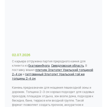
02.07.2026
С карьера отгружена партия природного камня для
клиента из
Екатеринбурга
,
Свердловская область
. В
поставку вошел
плитняк Златолит Уральский толщиной
2–4 см
и
галтованный Златолит Уральский той же
толщины 2-4 см
.
Камень предназначен для мощения пешеходной зоны и
дорожек. Толщина 2–3 см хорошо подходит для садовых
проходов, площадок отдыха, зон возле дома, подходов к
беседке, бане, террасе или входной группе. Такой
формат позволяет создать прочное, аккуратное и