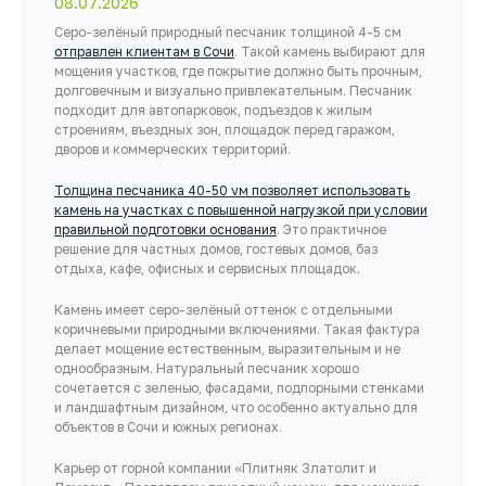
08.07.2026
Серо-зелёный природный песчаник толщиной 4-5 см
отправлен клиентам в Сочи
. Такой камень выбирают для
мощения участков, где покрытие должно быть прочным,
долговечным и визуально привлекательным. Песчаник
подходит для автопарковок, подъездов к жилым
строениям, въездных зон, площадок перед гаражом,
дворов и коммерческих территорий.
Толщина песчаника 40-50 vм позволяет использовать
камень на участках с повышенной нагрузкой при условии
правильной подготовки основания
. Это практичное
решение для частных домов, гостевых домов, баз
отдыха, кафе, офисных и сервисных площадок.
Камень имеет серо-зелёный оттенок с отдельными
коричневыми природными включениями. Такая фактура
делает мощение естественным, выразительным и не
однообразным. Натуральный песчаник хорошо
сочетается с зеленью, фасадами, подпорными стенками
и ландшафтным дизайном, что особенно актуально для
объектов в Сочи и южных регионах.
Карьер от горной компании «Плитняк Златолит и