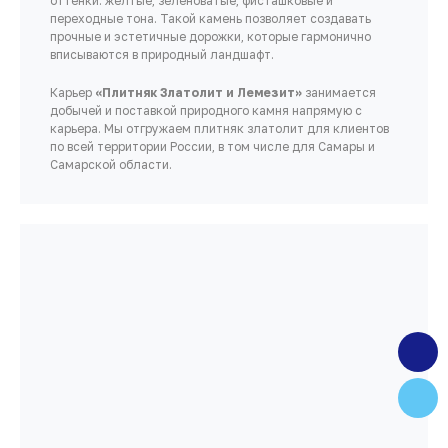
оттенки: желтые, зеленоватые, фисташковые и
переходные тона. Такой камень позволяет создавать
прочные и эстетичные дорожки, которые гармонично
вписываются в природный ландшафт.
Карьер
«Плитняк Златолит и Лемезит»
занимается
добычей и поставкой природного камня напрямую с
карьера. Мы отгружаем плитняк златолит для клиентов
по всей территории России, в том числе для Самары и
Самарской области.