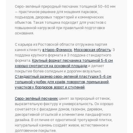
Серо-зелёный природный песчаник толщиной 50–60 мм
— практичное решение для мощения парковок,
подъездов, дворовых территорий и коммерческих
объектов. Такая толщина подходит для участков с
повышенной нагрузкой при правильной подготовке
основания.
С карьера из Ростовской области отгружена партия
камня клиенту
в Наро-Фоминск
,
Московская область
: 3
поддона крупного формата и 3 поддона стандартного
формата.
Крупный формат песчаника толщиной 5-6 см
хорошо смотрится на основной площади
и делает
покрытие более солидным и дорогим визуально.
Стандартный размер серо-зеленой пластушки 5-6 см
толщиной удобен для краёв, поворотов, примыканий,
участков у бордюров, ворот и ступеней
.
Серо-зелёный песчаник
ценят за природный оттенок,
выразительную фактуру и универсальность. Он хорошо
сочетается с фасадами домов, газоном, деревом,
декоративной отсыпкой и элементами ландшафтного
дизайна. В отличие от однотипной тротуарной плитки,
натуральный камень создаёт живое, естественное и
долговечное покрытие.