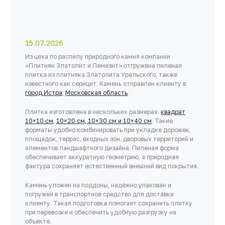
15.07.2026
Из цеха по распилу природного камня компании
«Плитняк Златолит и Лемезит» отгружена пиленая
плитка из плитняка Златолита Уральского, также
известного как серицит. Камень отправлен клиенту в
город Истра
,
Московская область
.
Плитка изготовлена в нескольких размерах:
квадрат
10×10 см
,
10×20 см, 10×30 см и 10×40 см
. Такие
форматы удобно комбинировать при укладке дорожек,
площадок, террас, входных зон, дворовых территорий и
элементов ландшафтного дизайна. Пиленая форма
обеспечивает аккуратную геометрию, а природная
фактура сохраняет естественный внешний вид покрытия.
Камень уложен на поддоны, надёжно упакован и
погружен в транспортное средство для доставки
клиенту. Такая подготовка помогает сохранить плитку
при перевозке и обеспечить удобную разгрузку на
объекте.