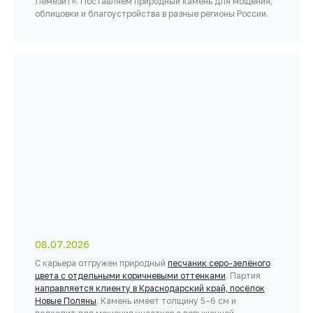
Лемезит». Поставляем природный камень для мощения,
облицовки и благоустройства в разные регионы России.
08.07.2026
С карьера отгружен природный
песчаник серо-зелёного
цвета с отдельными коричневыми оттенками
. Партия
направляется клиенту в Краснодарский край, посёлок
Новые Поляны
. Камень имеет толщину 5–6 см и