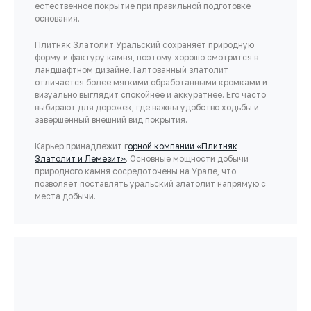
естественное покрытие при правильной подготовке
основания.
Плитняк Златолит Уральский сохраняет природную
форму и фактуру камня, поэтому хорошо смотрится в
ландшафтном дизайне. Галтованный златолит
отличается более мягкими обработанными кромками и
визуально выглядит спокойнее и аккуратнее. Его часто
выбирают для дорожек, где важны удобство ходьбы и
завершенный внешний вид покрытия.
Карьер принадлежит г
орной компании «Плитняк
Златолит и Лемезит»
. Основные мощности добычи
природного камня сосредоточены на Урале, что
позволяет поставлять уральский златолит напрямую с
места добычи.