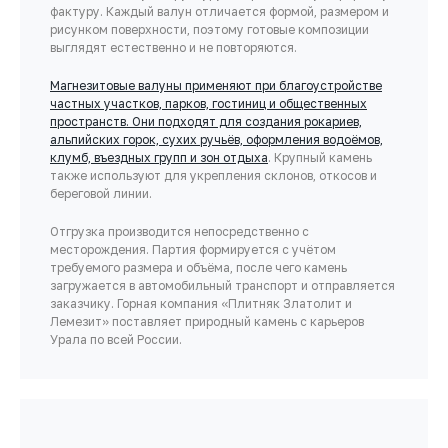
фактуру. Каждый валун отличается формой, размером и
рисунком поверхности, поэтому готовые композиции
выглядят естественно и не повторяются.
Магнезитовые валуны применяют при благоустройстве
частных участков, парков, гостиниц и общественных
пространств. Они подходят для создания рокариев,
альпийских горок, сухих ручьёв, оформления водоёмов,
клумб, въездных групп и зон отдыха
. Крупный камень
также используют для укрепления склонов, откосов и
береговой линии.
Отгрузка производится непосредственно с
месторождения. Партия формируется с учётом
требуемого размера и объёма, после чего камень
загружается в автомобильный транспорт и отправляется
заказчику. Горная компания «Плитняк Златолит и
Лемезит» поставляет природный камень с карьеров
Урала по всей России.