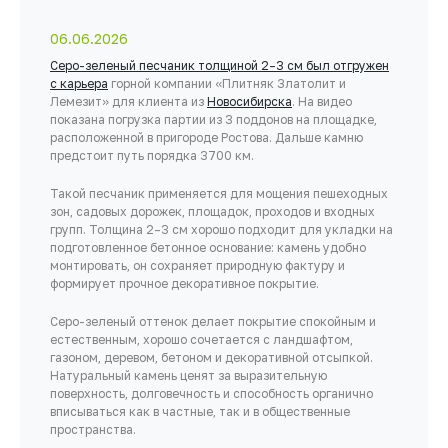
06.06.2026
Серо-зеленый песчаник толщиной 2–3 см был отгружен
с карьера
горной компании «Плитняк Златолит и
Лемезит» для клиента из
Новосибирска
. На видео
показана погрузка партии из 3 поддонов на площадке,
расположенной в пригороде Ростова. Дальше камню
предстоит путь порядка 3700 км.
Такой песчаник применяется для мощения пешеходных
зон, садовых дорожек, площадок, проходов и входных
групп. Толщина 2–3 см хорошо подходит для укладки на
подготовленное бетонное основание: камень удобно
монтировать, он сохраняет природную фактуру и
формирует прочное декоративное покрытие.
Серо-зеленый оттенок делает покрытие спокойным и
естественным, хорошо сочетается с ландшафтом,
газоном, деревом, бетоном и декоративной отсыпкой.
Натуральный камень ценят за выразительную
поверхность, долговечность и способность органично
вписываться как в частные, так и в общественные
пространства.