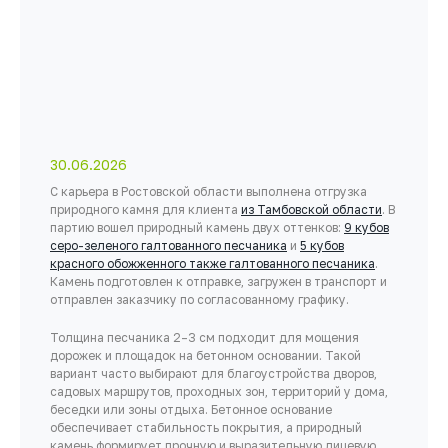
30.06.2026
С карьера в Ростовской области выполнена отгрузка
природного камня для клиента
из Тамбовской области
. В
партию вошел природный камень двух оттенков:
9 кубов
серо-зеленого галтованного песчаника
и
5 кубов
красного обожженного также галтованного песчаника
.
Камень подготовлен к отправке, загружен в транспорт и
отправлен заказчику по согласованному графику.
Толщина песчаника 2–3 см подходит для мощения
дорожек и площадок на бетонном основании. Такой
вариант часто выбирают для благоустройства дворов,
садовых маршрутов, проходных зон, территорий у дома,
беседки или зоны отдыха. Бетонное основание
обеспечивает стабильность покрытия, а природный
камень формирует прочную и выразительную лицевую