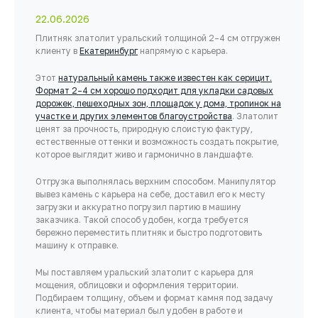
22.06.2026
Плитняк златолит уральский толщиной 2–4 см отгружен
клиенту в
Екатеринбург
напрямую с карьера.
Этот
натуральный камень также известен как серицит.
Формат 2–4 см хорошо подходит для укладки садовых
дорожек, пешеходных зон, площадок у дома, тропинок на
участке и других элементов благоустройства
. Златолит
ценят за прочность, природную слоистую фактуру,
естественные оттенки и возможность создать покрытие,
которое выглядит живо и гармонично в ландшафте.
Отгрузка выполнялась верхним способом. Манипулятор
вывез камень с карьера на себе, доставил его к месту
загрузки и аккуратно погрузил партию в машину
заказчика. Такой способ удобен, когда требуется
бережно переместить плитняк и быстро подготовить
машину к отправке.
Мы поставляем уральский златолит с карьера для
мощения, облицовки и оформления территории.
Подбираем толщину, объем и формат камня под задачу
клиента, чтобы материал был удобен в работе и