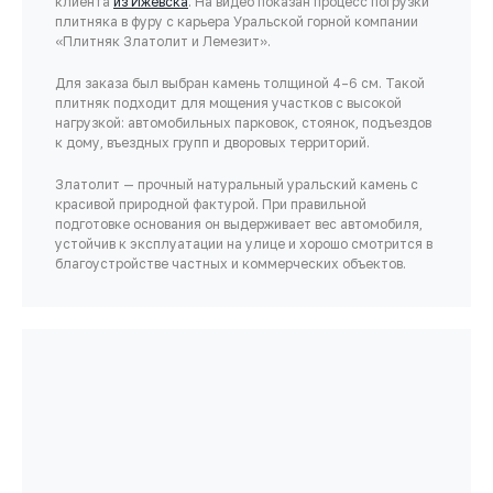
клиента
из Ижевска
. На видео показан процесс погрузки
плитняка в фуру с карьера Уральской горной компании
«Плитняк Златолит и Лемезит».
Для заказа был выбран камень толщиной 4–6 см. Такой
плитняк подходит для мощения участков с высокой
нагрузкой: автомобильных парковок, стоянок, подъездов
к дому, въездных групп и дворовых территорий.
Златолит — прочный натуральный уральский камень с
красивой природной фактурой. При правильной
подготовке основания он выдерживает вес автомобиля,
устойчив к эксплуатации на улице и хорошо смотрится в
благоустройстве частных и коммерческих объектов.