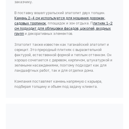
заказчику.
В поставку вошел уральский златолит двух толщин.
Камень 2–4 см используется для мощения дорожек,
садовых тропинок
, площадок и зон отдыха. П
литняк 1–2
см подходит для облицовки фасадов, цоколей, входных
групп
и декоративных элементов.
Златолит также известен как таганайский златолит и
серицит. Это природный плитняк с выразительной
фактурой, естественной формой и теплым оттенком. Он
хорошо сочетается с деревом, кирпичом, штукатуркой и
зелеными насаждениями, поэтому подходит как для
ландшафтных работ, так и для отделки дома.
Компания поставляет камень напрямую с карьера,
подбирая толщину и объем под задачу клиента.