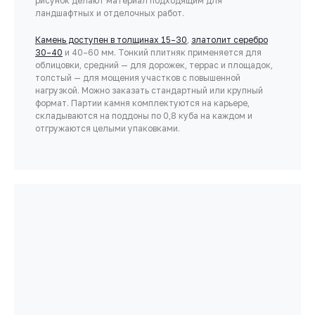
рисунок делают материал подходящим для
ландшафтных и отделочных работ.
Камень доступен в толщинах 15–30
,
златолит серебро
30–40
и 40–60 мм. Тонкий плитняк применяется для
облицовки, средний — для дорожек, террас и площадок,
толстый — для мощения участков с повышенной
нагрузкой. Можно заказать стандартный или крупный
формат. Партии камня комплектуются на карьере,
складываются на поддоны по 0,8 куба на каждом и
отгружаются целыми упаковками.