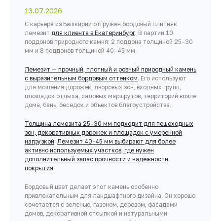
13.07.2026
С карьера из Башкирии отгружен бордовый плитняк
лемезит
для клиента в Екатеринбург
. В партии 10
поддонов природного камня: 2 поддона толщиной 25–30
мм и 8 поддонов толщиной 40–45 мм.
Лемезит — прочный, плотный и ровный природный камень
с выразительным бордовым оттенком
. Его используют
для мощения дорожек, дворовых зон, входных групп,
площадок отдыха, садовых маршрутов, территорий возле
дома, бань, беседок и объектов благоустройства.
Толщина лемезита 25–30 мм подходит для пешеходных
зон, декоративных дорожек и площадок с умеренной
нагрузкой
.
Лемезит 40-45 мм выбирают для более
активно используемых участков, где нужен
дополнительный запас прочности и надёжности
покрытия
.
Бордовый цвет делает этот камень особенно
привлекательным для ландшафтного дизайна. Он хорошо
сочетается с зеленью, газоном, деревом, фасадами
домов, декоративной отсыпкой и натуральными