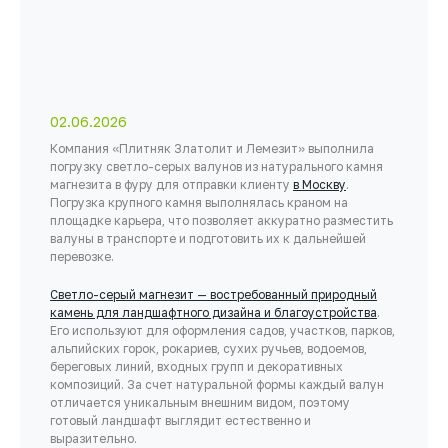
02.06.2026
Компания «Плитняк Златолит и Лемезит» выполнила
погрузку светло-серых валунов из натурального камня
магнезита в фуру для отправки клиенту
в Москву
.
Погрузка крупного камня выполнялась краном на
площадке карьера, что позволяет аккуратно разместить
валуны в транспорте и подготовить их к дальнейшей
перевозке.
Светло-серый магнезит — востребованный природный
камень для ландшафтного дизайна и благоустройства
.
Его используют для оформления садов, участков, парков,
альпийских горок, рокариев, сухих ручьев, водоемов,
береговых линий, входных групп и декоративных
композиций. За счет натуральной формы каждый валун
отличается уникальным внешним видом, поэтому
готовый ландшафт выглядит естественно и
выразительно.